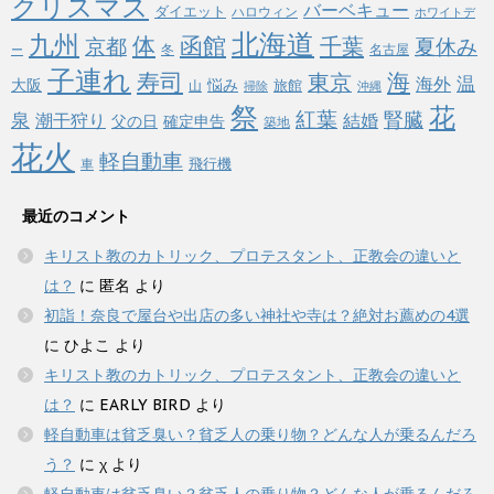
クリスマス
バーベキュー
ダイエット
ハロウィン
ホワイトデ
北海道
九州
体
函館
千葉
京都
夏休み
冬
名古屋
ー
子連れ
寿司
海
東京
温
海外
悩み
大阪
旅館
山
掃除
沖縄
祭
花
紅葉
泉
腎臓
潮干狩り
結婚
父の日
確定申告
築地
花火
軽自動車
飛行機
車
最近のコメント
キリスト教のカトリック、プロテスタント、正教会の違いと
は？
に
匿名
より
初詣！奈良で屋台や出店の多い神社や寺は？絶対お薦めの4選
に
ひよこ
より
キリスト教のカトリック、プロテスタント、正教会の違いと
は？
に
EARLY BIRD
より
軽自動車は貧乏臭い？貧乏人の乗り物？どんな人が乗るんだろ
う？
に
χ
より