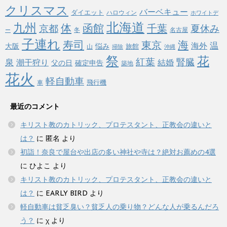
クリスマス
バーベキュー
ダイエット
ハロウィン
ホワイトデ
北海道
九州
体
函館
千葉
京都
夏休み
冬
名古屋
ー
子連れ
寿司
海
東京
温
海外
悩み
大阪
旅館
山
掃除
沖縄
祭
花
紅葉
泉
腎臓
潮干狩り
結婚
父の日
確定申告
築地
花火
軽自動車
飛行機
車
最近のコメント
キリスト教のカトリック、プロテスタント、正教会の違いと
は？
に
匿名
より
初詣！奈良で屋台や出店の多い神社や寺は？絶対お薦めの4選
に
ひよこ
より
キリスト教のカトリック、プロテスタント、正教会の違いと
は？
に
EARLY BIRD
より
軽自動車は貧乏臭い？貧乏人の乗り物？どんな人が乗るんだろ
う？
に
χ
より