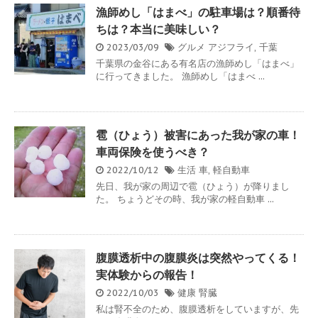
漁師めし「はまべ」の駐車場は？順番待
ちは？本当に美味しい？
2023/03/09
グルメ
アジフライ
,
千葉
千葉県の金谷にある有名店の漁師めし「はまべ」
に行ってきました。 漁師めし「はまべ ...
雹（ひょう）被害にあった我が家の車！
車両保険を使うべき？
2022/10/12
生活
車
,
軽自動車
先日、我が家の周辺で雹（ひょう）が降りまし
た。 ちょうどその時、我が家の軽自動車 ...
腹膜透析中の腹膜炎は突然やってくる！
実体験からの報告！
2022/10/03
健康
腎臓
私は腎不全のため、腹膜透析をしていますが、先