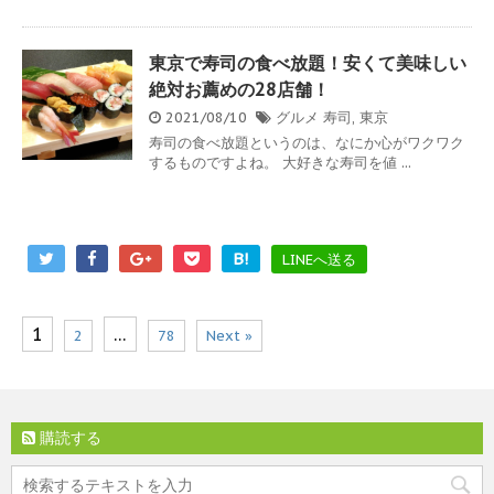
東京で寿司の食べ放題！安くて美味しい
絶対お薦めの28店舗！
2021/08/10
グルメ
寿司
,
東京
寿司の食べ放題というのは、なにか心がワクワク
するものですよね。 大好きな寿司を値 ...
B!
LINEへ送る
1
…
2
78
Next »
購読する