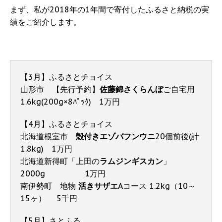
まず、私が2018年の1年間で寄付したふるさと納税の実
績をご紹介します。
【3月】ふるさとチョイス
山形市 【先行予約】
佐藤錦さくらんぼ
ご自宅用
1.6kg(200g×8ﾊﾟｯｸ) 1万円
【4月】ふるさとチョイス
北海道根室市
殻付きエゾバフンウニ
20個前後(計
1.8kg) 1万円
北海道新得町「上田の
ラムジンギスカン
」
2000g 1万円
南伊勢町 地物
活きサザエ
Aコース 1.2kg（10～
15ヶ） 5千円
【5月】さとふる