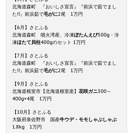
北海道森町 『おいしさ宣言』『前浜で茹でまし
た!!』前浜茹で
毛がに
2尾 1万円
【6月】さとふる
北海道森町 噴火湾産、冷凍
ぼたんえび
500g・冷
凍
ほたて貝柱
400gのセット 1万円
【7月】さとふる
北海道森町 『おいしさ宣言』『前浜で茹でまし
た!!』前浜茹で
毛がに
2
尾 1万円
【9月】さとふる
北海道根室市【北海道根室産】
花咲ガニ
300～
400g×4尾 1万円
【10月】さとふる
大阪府泉佐野市 国産
牛ウデ・モモしゃぶしゃぶ
1.8kg 1万円