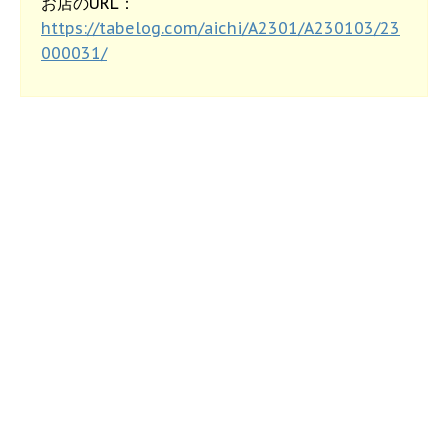
お店のURL：
https://tabelog.com/aichi/A2301/A230103/23
000031/