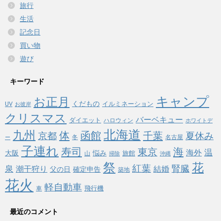
旅行
生活
記念日
買い物
遊び
キーワード
キャンプ
お正月
くだもの
イルミネーション
UV
お彼岸
クリスマス
バーベキュー
ダイエット
ハロウィン
ホワイトデ
北海道
九州
体
函館
千葉
京都
夏休み
冬
名古屋
ー
子連れ
寿司
海
東京
温
海外
悩み
大阪
旅館
山
掃除
沖縄
祭
花
紅葉
泉
腎臓
潮干狩り
結婚
父の日
確定申告
築地
花火
軽自動車
飛行機
車
最近のコメント