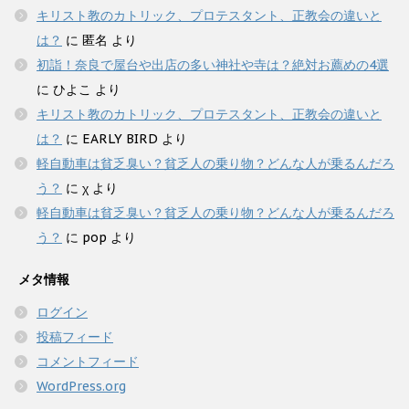
キリスト教のカトリック、プロテスタント、正教会の違いと
は？
に
匿名
より
初詣！奈良で屋台や出店の多い神社や寺は？絶対お薦めの4選
に
ひよこ
より
キリスト教のカトリック、プロテスタント、正教会の違いと
は？
に
EARLY BIRD
より
軽自動車は貧乏臭い？貧乏人の乗り物？どんな人が乗るんだろ
う？
に
χ
より
軽自動車は貧乏臭い？貧乏人の乗り物？どんな人が乗るんだろ
う？
に
pop
より
メタ情報
ログイン
投稿フィード
コメントフィード
WordPress.org