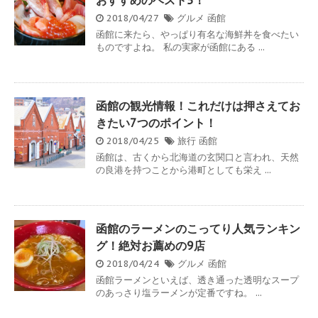
おすすめのベスト5！
2018/04/27
グルメ
函館
函館に来たら、やっぱり有名な海鮮丼を食べたい
ものですよね。 私の実家が函館にある ...
函館の観光情報！これだけは押さえてお
きたい7つのポイント！
2018/04/25
旅行
函館
函館は、古くから北海道の玄関口と言われ、天然
の良港を持つことから港町としても栄え ...
函館のラーメンのこってり人気ランキン
グ！絶対お薦めの9店
2018/04/24
グルメ
函館
函館ラーメンといえば、透き通った透明なスープ
のあっさり塩ラーメンが定番ですね。 ...