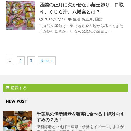
函館の正月に欠かせない繭玉飾り、口取
り、くじら汁、八幡宮とは？
2016/12/27
生活
お正月
,
函館
北海道の函館は、東北地方や内地から移ってきた
方が多いためか、いろんな文化が融合し ...
1
2
3
Next »
購読する
NEW POST
千葉県の伊勢海老を確実に食べる！絶対おす
すめの２店！
伊勢海老といえば三重県・伊勢をイメージしますが、