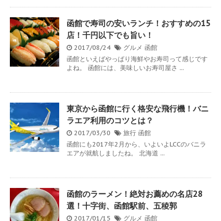
函館で寿司の安いランチ！おすすめの15
店！千円以下でも旨い！
2017/08/24
グルメ
函館
函館といえばやっぱり海鮮やお寿司って感じです
よね。 函館には、美味しいお寿司屋さ ...
東京から函館に行く格安な飛行機！バニ
ラエア利用のコツとは？
2017/03/30
旅行
函館
函館にも2017年2月から、いよいよLCCのバニラ
エアが就航しましたね。 北海道 ...
函館のラーメン！絶対お薦めの名店28
選！十字街、函館駅前、五稜郭
2017/01/15
グルメ
函館