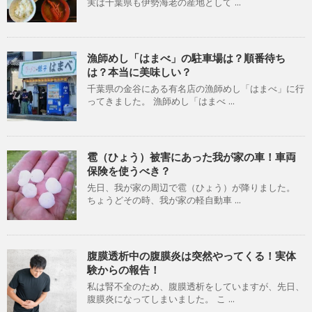
実は千葉県も伊勢海老の産地として ...
漁師めし「はまべ」の駐車場は？順番待ち
は？本当に美味しい？
千葉県の金谷にある有名店の漁師めし「はまべ」に行
ってきました。 漁師めし「はまべ ...
雹（ひょう）被害にあった我が家の車！車両
保険を使うべき？
先日、我が家の周辺で雹（ひょう）が降りました。
ちょうどその時、我が家の軽自動車 ...
腹膜透析中の腹膜炎は突然やってくる！実体
験からの報告！
私は腎不全のため、腹膜透析をしていますが、先日、
腹膜炎になってしまいました。 こ ...