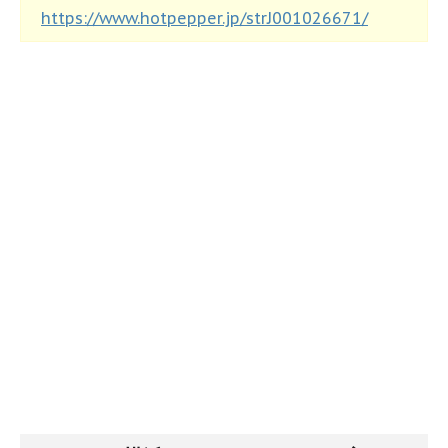
https://www.hotpepper.jp/strJ001026671/