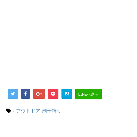
B!
LINEへ送る
-
アウトドア
潮干狩り