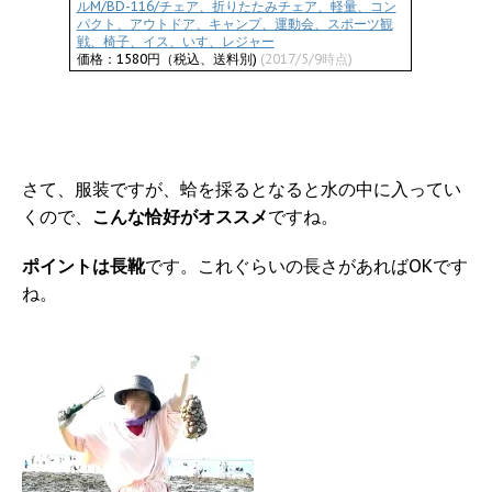
ルM/BD-116/チェア、折りたたみチェア、軽量、コン
パクト、アウトドア、キャンプ、運動会、スポーツ観
戦、椅子、イス、いす、レジャー
価格：1580円（税込、送料別)
(2017/5/9時点)
さて、服装ですが、蛤を採るとなると水の中に入ってい
くので、
こんな恰好がオススメ
ですね。
ポイントは長靴
です。これぐらいの長さがあればOKです
ね。