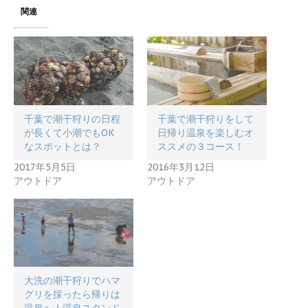
関連
千葉で潮干狩りの日程
千葉で潮干狩りをして
が長くて小潮でもOK
日帰り温泉を楽しむオ
なスポットとは？
ススメの３コース！
2017年5月5日
2016年3月12日
アウトドア
アウトドア
大洗の潮干狩りでハマ
グリを採ったら帰りは