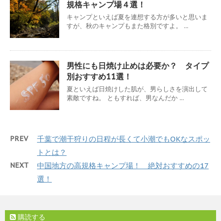
規格キャンプ場４選！
キャンプといえば夏を連想する方が多いと思いま
すが、秋のキャンプもまた格別ですよ。 ...
男性にも日焼け止めは必要か？ タイプ
別おすすめ11選！
夏といえば日焼けした肌が、男らしさを演出して
素敵ですね。 ともすれば、男なんだか ...
PREV
千葉で潮干狩りの日程が長くて小潮でもOKなスポッ
トとは？
NEXT
中国地方の高規格キャンプ場！ 絶対おすすめの17
選！
購読する