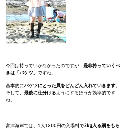
今回は持っていかなかったのですが、
是非持っていくべ
きは「バケツ」
ですね。
基本的に
バケツにとった貝をどんどん入れていきます
。
そして、
最後に仕分ける
ようにするほうが効率的です
ね。
富津海岸では、1人1800円の入場料で
2kg入る網をもら