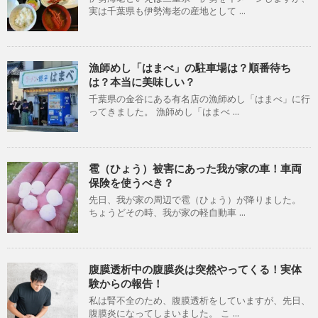
実は千葉県も伊勢海老の産地として ...
漁師めし「はまべ」の駐車場は？順番待ち
は？本当に美味しい？
千葉県の金谷にある有名店の漁師めし「はまべ」に行
ってきました。 漁師めし「はまべ ...
雹（ひょう）被害にあった我が家の車！車両
保険を使うべき？
先日、我が家の周辺で雹（ひょう）が降りました。
ちょうどその時、我が家の軽自動車 ...
腹膜透析中の腹膜炎は突然やってくる！実体
験からの報告！
私は腎不全のため、腹膜透析をしていますが、先日、
腹膜炎になってしまいました。 こ ...