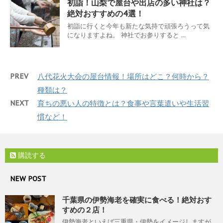
初詣！山梨で屋台や出店の多い神社は？
絶対おすすめの4選！
初詣に行くと今年も新たな気持で頑張ろうって気
になりますよね。 神社でお参りすると ...
PREV
八代花火大会の屋台情報！場所はどこ？何時から？
種類は？
NEXT
育ちの悪い人の特徴とは？食事や言葉遣いや生活習
慣など！
購読する
NEW POST
千葉県の伊勢海老を確実に食べる！絶対おす
すめの２店！
伊勢海老といえば三重県・伊勢をイメージしますが、