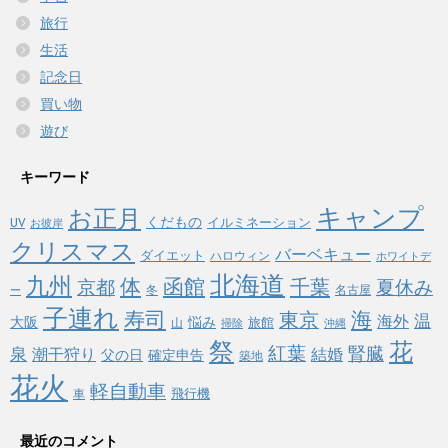
旅行
生活
記念日
買い物
遊び
キーワード
キャンプ
お正月
くだもの
イルミネーション
UV
お彼岸
クリスマス
バーベキュー
ダイエット
ハロウィン
ホワイトデ
北海道
九州
体
函館
千葉
京都
夏休み
冬
名古屋
ー
子連れ
寿司
海
東京
温
海外
悩み
大阪
旅館
山
掃除
沖縄
祭
花
紅葉
泉
腎臓
潮干狩り
結婚
父の日
確定申告
築地
花火
軽自動車
飛行機
車
最近のコメント