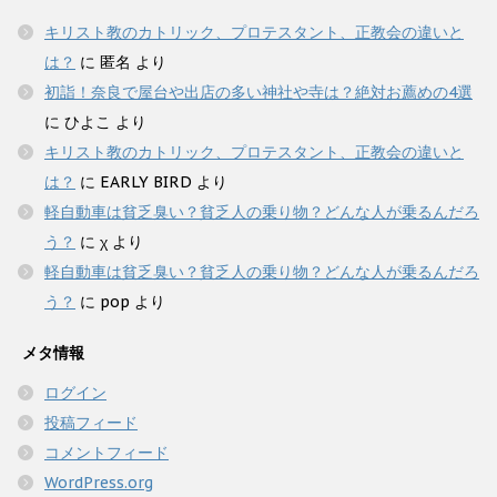
キリスト教のカトリック、プロテスタント、正教会の違いと
は？
に
匿名
より
初詣！奈良で屋台や出店の多い神社や寺は？絶対お薦めの4選
に
ひよこ
より
キリスト教のカトリック、プロテスタント、正教会の違いと
は？
に
EARLY BIRD
より
軽自動車は貧乏臭い？貧乏人の乗り物？どんな人が乗るんだろ
う？
に
χ
より
軽自動車は貧乏臭い？貧乏人の乗り物？どんな人が乗るんだろ
う？
に
pop
より
メタ情報
ログイン
投稿フィード
コメントフィード
WordPress.org