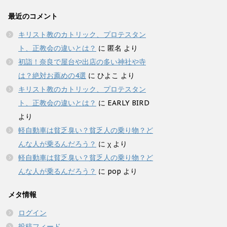
最近のコメント
キリスト教のカトリック、プロテスタン
ト、正教会の違いとは？
に
匿名
より
初詣！奈良で屋台や出店の多い神社や寺
は？絶対お薦めの4選
に
ひよこ
より
キリスト教のカトリック、プロテスタン
ト、正教会の違いとは？
に
EARLY BIRD
より
軽自動車は貧乏臭い？貧乏人の乗り物？ど
んな人が乗るんだろう？
に
χ
より
軽自動車は貧乏臭い？貧乏人の乗り物？ど
んな人が乗るんだろう？
に
pop
より
メタ情報
ログイン
投稿フィード