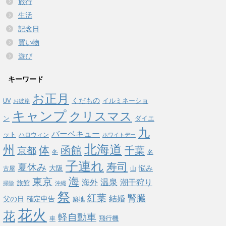
旅行
生活
記念日
買い物
遊び
キーワード
お正月
くだもの
イルミネーショ
UV
お彼岸
キャンプ
クリスマス
ン
ダイエ
九
バーベキュー
ット
ハロウィン
ホワイトデー
北海道
州
体
函館
千葉
京都
冬
名
子連れ
寿司
夏休み
悩み
大阪
古屋
山
海
東京
温泉
海外
潮干狩り
旅館
掃除
沖縄
祭
紅葉
腎臓
結婚
父の日
確定申告
築地
花火
花
軽自動車
飛行機
車