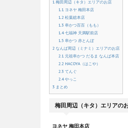
1
梅田周辺（キタ）エリアのお店
1.1
ヨネヤ 梅田本店
1.2
松葉総本店
1.3
串かつ百百（もも）
1.4
七福神 天満駅前店
1.5
串かつ 赤とんぼ
2
なんば周辺（ミナミ）エリアのお店
2.1
元祖串かつ だるま なんば本店
2.2
HACOYA（はこや）
2.3
てんぐ
2.4
やっこ
3
まとめ
梅田周辺（キタ）エリアの
ヨネヤ 梅田本店