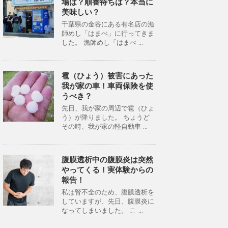
場は？順番待ちは？本当に
美味しい？
千葉県の金谷にある有名店の漁
師めし「はまべ」に行ってきま
した。 漁師めし「はまべ ...
雹（ひょう）被害にあった
我が家の車！車両保険を使
うべき？
先日、我が家の周辺で雹（ひょ
う）が降りました。 ちょうど
その時、我が家の軽自動車 ...
腹膜透析中の腹膜炎は突然
やってくる！実体験からの
報告！
私は腎不全のため、腹膜透析を
していますが、先日、腹膜炎に
なってしまいました。 こ ...