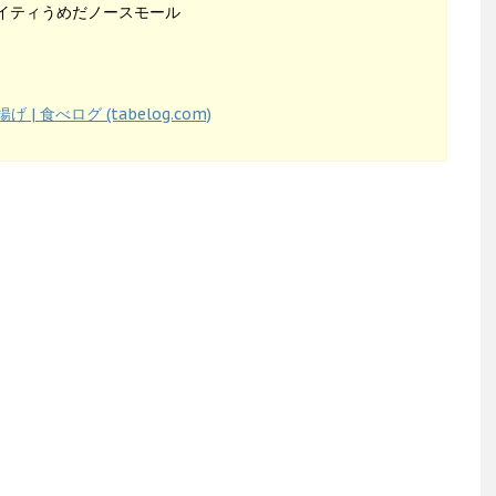
ワイティうめだノースモール
 | 食べログ (tabelog.com)