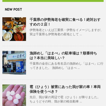
NEW POST
千葉県の伊勢海老を確実に食べる！絶対おす
すめの２店！
伊勢海老といえば三重県・伊勢をイメージしますが、
実は千葉県も伊勢海老の産地として ...
漁師めし「はまべ」の駐車場は？順番待ち
は？本当に美味しい？
千葉県の金谷にある有名店の漁師めし「はまべ」に行
ってきました。 漁師めし「はまべ ...
雹（ひょう）被害にあった我が家の車！車両
保険を使うべき？
先日、我が家の周辺で雹（ひょう）が降りました。
ちょうどその時、我が家の軽自動車 ...