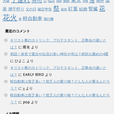
海
東京
温
海外
悩み
大阪
旅館
山
掃除
沖縄
祭
花
紅葉
泉
腎臓
潮干狩り
結婚
父の日
確定申告
築地
花火
軽自動車
飛行機
車
最近のコメント
キリスト教のカトリック、プロテスタント、正教会の違いと
は？
に
匿名
より
初詣！奈良で屋台や出店の多い神社や寺は？絶対お薦めの4選
に
ひよこ
より
キリスト教のカトリック、プロテスタント、正教会の違いと
は？
に
EARLY BIRD
より
軽自動車は貧乏臭い？貧乏人の乗り物？どんな人が乗るんだろ
う？
に
χ
より
軽自動車は貧乏臭い？貧乏人の乗り物？どんな人が乗るんだろ
う？
に
pop
より
メタ情報