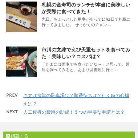
札幌の金寿司のランチが本当に美味しい
か実際に食べてきた！
先日、ちょっとした用事があって1泊2日で札幌に
行ってきました。 せっかくのチャン ...
市川の文殊でえび天重セットを食べてみ
た！美味しい？コスパは？
「たまには蕎麦でも食べたいな～」と思って、近
所を調べてみると、あまり蕎麦屋に行っ ...
PREV
さすけ食堂の駐車場は？順番待ちは？行く時の心構
えは？
NEXT
人工透析の費用の助成！５つの重要な申請とは？
購読する