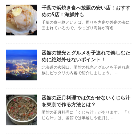
千葉で浜焼き食べ放題の安い店！おすす
めの5店！海鮮丼も
千葉の食べ物といえば、周りを内房や外房の海に
囲まれているので、やっぱり海鮮が有名 ...
函館の観光とグルメを子連れで楽しむた
めに絶対外せないポイント！
北海道の玄関口、函館の観光とグルメを子連れ家
族にピッタリの内容で紹介しましょう。 ...
函館の正月料理では欠かせないくじら汁
を東京で作る方法とは？
函館の正月料理に「くじら汁」があります。 「く
じら汁」は、函館では年越しや正月に ...