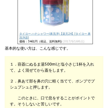
タイヨー ハナシャワー(鼻洗浄)【楽天24】[タイヨー 鼻
洗浄器]
価格：3461円（税込、送料無料)
(2017/9/16時点)
基本的な使い方は、こんな感じです。
１．容器にぬるま湯500mlと塩小さじ1杯を入れ
て、よく混ぜてから蓋をします。
２．鼻あて部を鼻の穴に軽く当てて、ポンプでプ
シュプシュと押します。
このときに、口で息をすることがポイントで
す。そうしないと苦しいです。