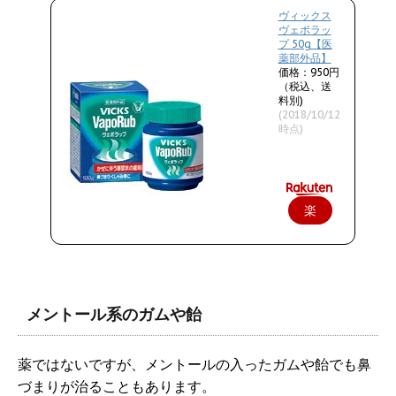
ヴィックス
ヴェポラッ
プ 50g【医
薬部外品】
価格：950円
（税込、送
料別)
(2018/10/12
時点)
楽
天
で
購
メントール系のガムや飴
入
薬ではないですが、メントールの入ったガムや飴でも鼻
づまりが治ることもあります。