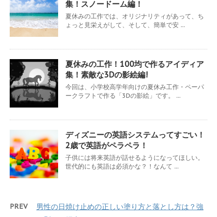
集！スノードーム編！
夏休みの工作では、オリジナリティがあって、ち
ょっと見栄えがして、そして、簡単で安 ...
夏休みの工作！100均で作るアイディア
集！素敵な3Dの影絵編!
今回は、小学校高学年向けの夏休み工作・ペーパ
ークラフトで作る「3Dの影絵」です。 ...
ディズニーの英語システムってすごい！
2歳で英語がペラペラ！
子供には将来英語が話せるようになってほしい。
世代的にも英語は必須かな？！なんて ...
PREV
男性の日焼け止めの正しい塗り方と落とし方は？強