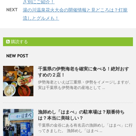
さ別にご紹介！
NEXT
湯の川温泉花火大会の開催情報と見どころは？灯籠
流しとグルメも！
購読する
NEW POST
千葉県の伊勢海老を確実に食べる！絶対おす
すめの２店！
伊勢海老といえば三重県・伊勢をイメージしますが、
実は千葉県も伊勢海老の産地として ...
漁師めし「はまべ」の駐車場は？順番待ち
は？本当に美味しい？
千葉県の金谷にある有名店の漁師めし「はまべ」に行
ってきました。 漁師めし「はまべ ...