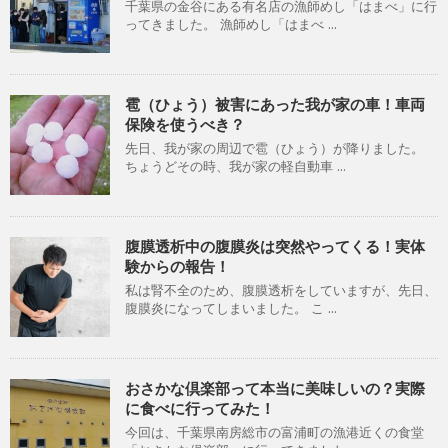
千葉県の金谷にある有名店の漁師めし「はまべ」に行
ってきました。 漁師めし「はまべ ...
雹（ひょう）被害にあった我が家の車！車両
保険を使うべき？
先日、我が家の周辺で雹（ひょう）が降りました。
ちょうどその時、我が家の軽自動車 ...
腹膜透析中の腹膜炎は突然やってくる！実体
験からの報告！
私は腎不全のため、腹膜透析をしていますが、先日、
腹膜炎になってしまいました。 こ ...
おさかな倶楽部って本当に美味しいの？実際
に食べに行ってみた！
今回は、千葉県南房総市の富浦町の漁港近くの食堂