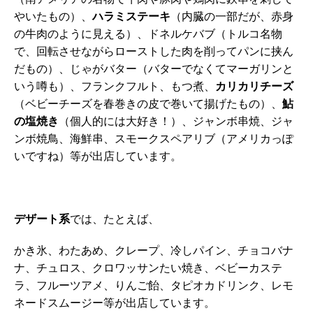
やいたもの）、
ハラミステーキ
（内臓の一部だが、赤身
の牛肉のように見える）、ドネルケバブ（トルコ名物
で、回転させながらローストした肉を削ってパンに挟ん
だもの）、じゃがバター（バターでなくてマーガリンと
いう噂も）、フランクフルト、もつ煮、
カリカリチーズ
（ベビーチーズを春巻きの皮で巻いて揚げたもの）、
鮎
の塩焼き
（個人的には大好き！）、ジャンボ串焼、ジャ
ンボ焼鳥、海鮮串、スモークスペアリブ（アメリカっぽ
いですね）等が出店しています。
デザート系
では、たとえば、
かき氷、わたあめ、クレープ、冷しパイン、チョコバナ
ナ、チュロス、クロワッサンたい焼き、ベビーカステ
ラ、フルーツアメ、りんご飴、タピオカドリンク、レモ
ネードスムージー等が出店しています。