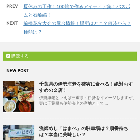
PREV
夏休みの工作！100均で作るアイディア集！バスボ
ムと石鹸編！
NEXT
前橋花火大会の屋台情報！場所はどこ？何時から？
種類は？
購読する
NEW POST
千葉県の伊勢海老を確実に食べる！絶対おす
すめの２店！
伊勢海老といえば三重県・伊勢をイメージしますが、
実は千葉県も伊勢海老の産地として ...
漁師めし「はまべ」の駐車場は？順番待ち
は？本当に美味しい？