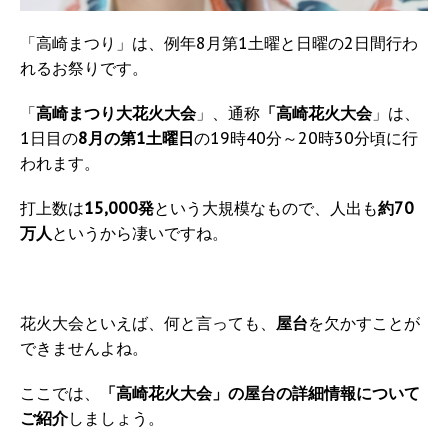
「高崎まつり」は、例年8月第1土曜と日曜の2日間行わ
れるお祭りです。
「
高崎まつり大花火大会
」、通称
「高崎花火大会
」は、
1日目の
8月の第1土曜日
の19時40分～20時30分頃に行
われます。
打上数は
15,000発
という大規模なもので、人出も
約70
万人
というから凄いですね。
花火大会といえば、何と言っても、
屋台
を欠かすことが
できませんよね。
ここでは、
「高崎花火大会」の屋台の詳細情報について
ご紹介
しましょう。