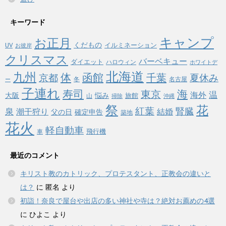
キーワード
キャンプ
お正月
くだもの
イルミネーション
UV
お彼岸
クリスマス
バーベキュー
ダイエット
ハロウィン
ホワイトデ
北海道
九州
体
函館
千葉
京都
夏休み
冬
名古屋
ー
子連れ
寿司
海
東京
温
海外
悩み
大阪
旅館
山
掃除
沖縄
祭
花
紅葉
泉
腎臓
潮干狩り
結婚
父の日
確定申告
築地
花火
軽自動車
飛行機
車
最近のコメント
キリスト教のカトリック、プロテスタント、正教会の違いと
は？
に
匿名
より
初詣！奈良で屋台や出店の多い神社や寺は？絶対お薦めの4選
に
ひよこ
より