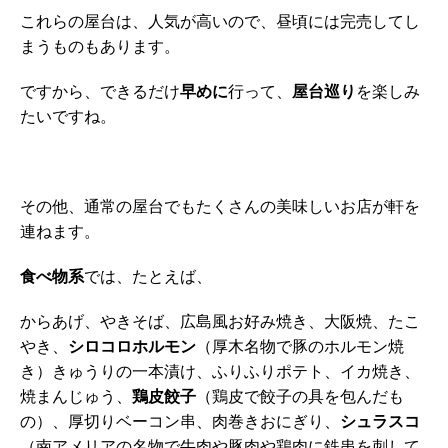
これらの屋台は、人気が高いので、昼頃には完売してし
まうものもあります。
ですから、できるだけ
早めに
行って、
屋台巡り
を楽しみ
たいですね。
その他、通常の屋台でもたくさんの美味しいお店が軒を
連ねます。
食べ物系
では、たとえば、
からあげ、やきそば、広島風お好み焼き、大阪焼、たこ
やき、
シロコロホルモン
（厚木名物で豚のホルモン焼
き）きゅうりの一本漬け、ふりふりポテト、イカ焼き、
焼まんじゅう、
鶏皮餃子
（鶏皮で餃子の具を包んだも
の）、厚切りベーコン串、肉巻きおにぎり、
シュラスコ
（南アメリアの名物で牛肉や豚肉や鶏肉に鉄串を刺して