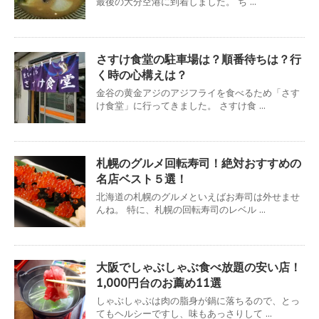
最後の大分空港に到着しました。 ち ...
さすけ食堂の駐車場は？順番待ちは？行
く時の心構えは？
金谷の黄金アジのアジフライを食べるため「さす
け食堂」に行ってきました。 さすけ食 ...
札幌のグルメ回転寿司！絶対おすすめの
名店ベスト５選！
北海道の札幌のグルメといえばお寿司は外せませ
んね。 特に、札幌の回転寿司のレベル ...
大阪でしゃぶしゃぶ食べ放題の安い店！
1,000円台のお薦め11選
しゃぶしゃぶは肉の脂身が鍋に落ちるので、とっ
てもヘルシーですし、味もあっさりして ...