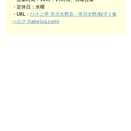
・定休日：水曜
・URL：
ひさご亭 市川大野店 - 市川大野/餃子 | 食
べログ (tabelog.com)