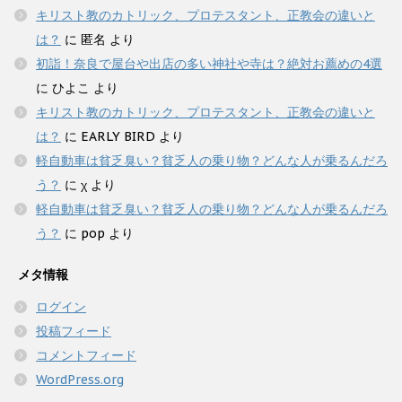
キリスト教のカトリック、プロテスタント、正教会の違いと
は？
に
匿名
より
初詣！奈良で屋台や出店の多い神社や寺は？絶対お薦めの4選
に
ひよこ
より
キリスト教のカトリック、プロテスタント、正教会の違いと
は？
に
EARLY BIRD
より
軽自動車は貧乏臭い？貧乏人の乗り物？どんな人が乗るんだろ
う？
に
χ
より
軽自動車は貧乏臭い？貧乏人の乗り物？どんな人が乗るんだろ
う？
に
pop
より
メタ情報
ログイン
投稿フィード
コメントフィード
WordPress.org