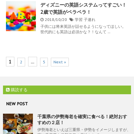
ディズニーの英語システムってすごい！
2歳で英語がペラペラ！
2018/10/20
学習
子連れ
子供には将来英語が話せるようになってほしい。
世代的にも英語は必須かな？！なんて ...
1
…
2
5
Next »
購読する
NEW POST
千葉県の伊勢海老を確実に食べる！絶対おす
すめの２店！
伊勢海老といえば三重県・伊勢をイメージしますが、