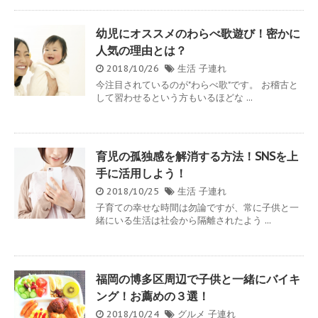
幼児にオススメのわらべ歌遊び！密かに
人気の理由とは？
2018/10/26
生活
子連れ
今注目されているのが"わらべ歌"です。 お稽古と
して習わせるという方もいるほどな ...
育児の孤独感を解消する方法！SNSを上
手に活用しよう！
2018/10/25
生活
子連れ
子育ての幸せな時間は勿論ですが、常に子供と一
緒にいる生活は社会から隔離されたよう ...
福岡の博多区周辺で子供と一緒にバイキ
ング！お薦めの３選！
2018/10/24
グルメ
子連れ