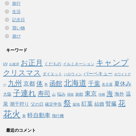
旅行
生活
記念日
買い物
遊び
キーワード
キャンプ
お正月
くだもの
イルミネーション
UV
お彼岸
クリスマス
バーベキュー
ダイエット
ハロウィン
ホワイトデ
北海道
九州
体
函館
千葉
京都
夏休み
冬
名古屋
ー
子連れ
寿司
海
東京
温
海外
悩み
大阪
旅館
山
掃除
沖縄
祭
花
紅葉
泉
腎臓
潮干狩り
結婚
父の日
確定申告
築地
花火
軽自動車
飛行機
車
最近のコメント