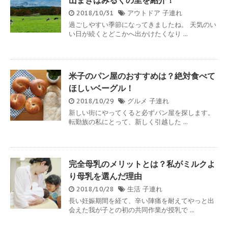
山まきばみるくの里を紹介！
2018/10/31
アウトドア
子連れ
過ごしやすい季節になってきましたね。 天気のい
い日が続くとどこかへ出かけたくなり ...
米子のパン屋のおすすめは？絶対食べて
ほしいベーグル！
2018/10/29
グルメ
子連れ
新しい街にやってくると必ずパン屋を探します。
転勤族の私にとって、新しく引越した ...
完全母乳のメリットとは？私がミルクよ
り母乳を選んだ理由
2018/10/28
生活
子連れ
長い妊娠期間を経て、辛い陣痛を耐えてやっと出
会えた我が子との初の共同作業が授乳で ...