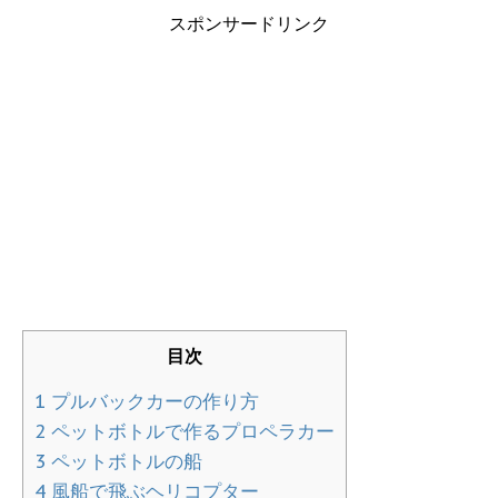
スポンサードリンク
目次
1
プルバックカーの作り方
2
ペットボトルで作るプロペラカー
3
ペットボトルの船
4
風船で飛ぶヘリコプター