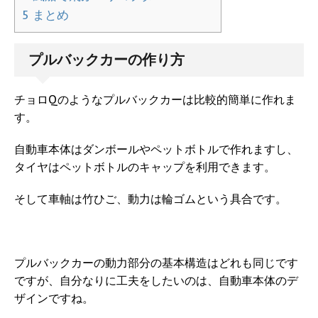
5
まとめ
プルバックカーの作り方
チョロQのようなプルバックカーは比較的簡単に作れま
す。
自動車本体はダンボールやペットボトルで作れますし、
タイヤはペットボトルのキャップを利用できます。
そして車軸は竹ひご、動力は輪ゴムという具合です。
プルバックカーの動力部分の基本構造はどれも同じです
ですが、自分なりに工夫をしたいのは、自動車本体のデ
ザインですね。