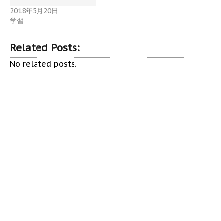
2018年5月20日
学習
Related Posts:
No related posts.