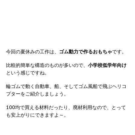
今回の夏休みの工作は、
ゴム動力で作るおもちゃ
です。
比較的簡単な構造のものが多いので、
小学校低学年向け
という感じですね。
輪ゴムで動く自動車、船、そしてゴム風船で飛ぶヘリコ
プターをご紹介しましょう。
100均で買える材料だったり、廃材利用なので、とって
も安上がりにできますよ～。