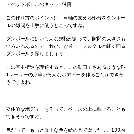
・ペットボトルのキャップ4個
この作り方のポイントは、車軸の支える部分をダンボー
ルの隙間を上手に使うところですね。
ダンボールにはいろんな規格があって、隙間の大きさも
いろいろあるので、竹ひごが通ってクルクルと軽く回る
ダンボールを探しましょう。
この基本構造を理解すると、この動画でもあるようなF-
1レーサーの形等いろんなボディーを作ることができそ
うですよね。
立体的なボディーを作って、ベースの上に載せることも
できそうですね。
色だって、もっと派手な色を絵の具で塗ったり、100均