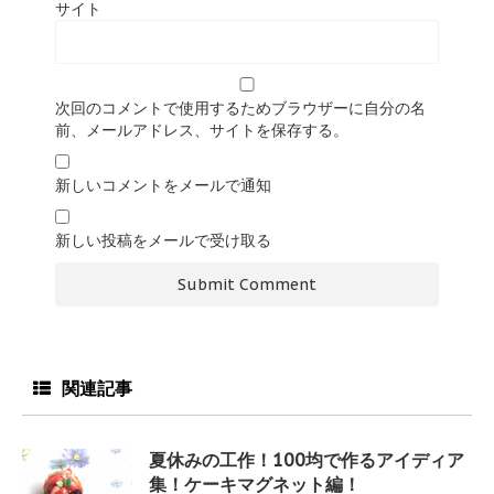
サイト
次回のコメントで使用するためブラウザーに自分の名
前、メールアドレス、サイトを保存する。
新しいコメントをメールで通知
新しい投稿をメールで受け取る
関連記事
夏休みの工作！100均で作るアイディア
集！ケーキマグネット編！