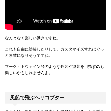
なんとなく楽しい動きですね。
これも自由に塗装したりして、カスタマイズすればぐっ
と素敵になりそうですね。
マーク・トウェイン号のような外装や塗装を目指すのも
楽しいかもしれませんよ。
風船で飛ぶヘリコプター