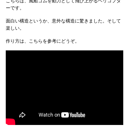
こちらは、風船ゴムを動力として飛び上がるヘリコプタ
ーです。
面白い構造というか、意外な構造に驚きました。そして
楽しい。
作り方は、こちらを参考にどうぞ。