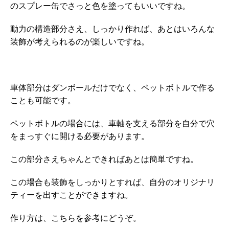
のスプレー缶でさっと色を塗ってもいいですね。
動力の構造部分さえ、しっかり作れば、あとはいろんな
装飾が考えられるのが楽しいですね。
車体部分はダンボールだけでなく、ペットボトルで作る
ことも可能です。
ペットボトルの場合には、車軸を支える部分を自分で穴
をまっすぐに開ける必要があります。
この部分さえちゃんとできればあとは簡単ですね。
この場合も装飾をしっかりとすれば、自分のオリジナリ
ティーを出すことができますね。
作り方は、こちらを参考にどうぞ。