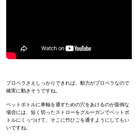
プロペラさえしっかりできれば、動力がプロペラなので
確実に動きそうですね。
ペットボトルに車軸を通すための穴をあけるのが面倒な
場合には、短く切ったストローをグルーガンでペットボ
トルにくっつけて、そこに竹ひごを通すようにしてもい
いですね。