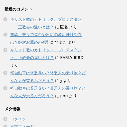
最近のコメント
キリスト教のカトリック、プロテスタン
ト、正教会の違いとは？
に
匿名
より
初詣！奈良で屋台や出店の多い神社や寺
は？絶対お薦めの4選
に
ひよこ
より
キリスト教のカトリック、プロテスタン
ト、正教会の違いとは？
に
EARLY BIRD
より
軽自動車は貧乏臭い？貧乏人の乗り物？ど
んな人が乗るんだろう？
に
χ
より
軽自動車は貧乏臭い？貧乏人の乗り物？ど
んな人が乗るんだろう？
に
pop
より
メタ情報
ログイン
投稿フィード