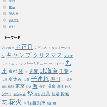
旅行
生活
記念日
買い物
遊び
キーワード
お正月
くだもの
イルミネーショ
UV
お彼岸
キャンプ
クリスマス
ン
ダイエ
九
バーベキュー
ット
ハロウィン
ホワイトデー
北海道
州
体
函館
千葉
京都
冬
名
子連れ
寿司
夏休み
悩み
大阪
古屋
山
海
東京
温泉
海外
潮干狩り
旅館
掃除
沖縄
祭
紅葉
腎臓
結婚
父の日
確定申告
築地
花火
花
軽自動車
飛行機
車