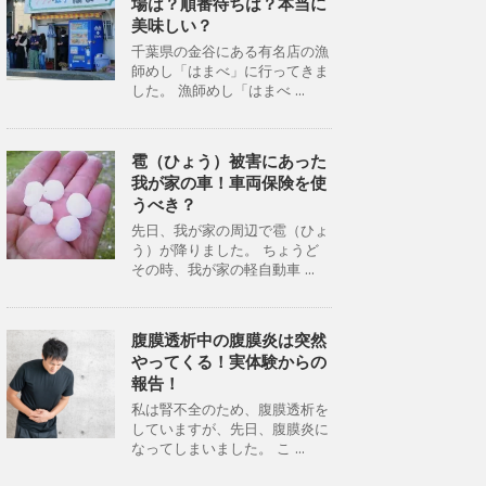
場は？順番待ちは？本当に
美味しい？
千葉県の金谷にある有名店の漁
師めし「はまべ」に行ってきま
した。 漁師めし「はまべ ...
雹（ひょう）被害にあった
我が家の車！車両保険を使
うべき？
先日、我が家の周辺で雹（ひょ
う）が降りました。 ちょうど
その時、我が家の軽自動車 ...
腹膜透析中の腹膜炎は突然
やってくる！実体験からの
報告！
私は腎不全のため、腹膜透析を
していますが、先日、腹膜炎に
なってしまいました。 こ ...