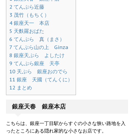
2
てんぷら近藤
3
茂竹（もちく）
4
銀座天一 本店
5
天麩羅おばた
6
てんぷら 真（まさ）
7
てんぷら山の上 Ginza
8
銀座天ぷら よしたけ
9
てんぷら銀座 天亭
10
天ぷら 銀座おのでら
11
銀座 天國（てんくに）
12
まとめ
銀座天春 銀座本店
こちらは、銀座一丁目駅からすぐの小さな狭い路地を入
ったところにある隠れ家的な小さなお店です。